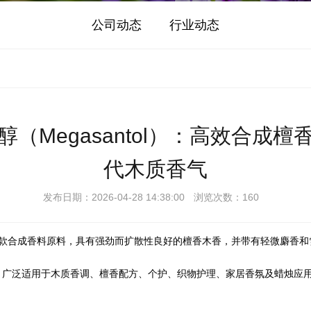
公司动态
行业动态
（Megasantol）：高效合成
代木质香气
发布日期：2026-04-28 14:38:00
浏览次数：160
款合成香料原料，具有强劲而扩散性良好的檀香木香，并带有轻微麝香和
，广泛适用于木质香调、檀香配方、个护、织物护理、家居香氛及蜡烛应