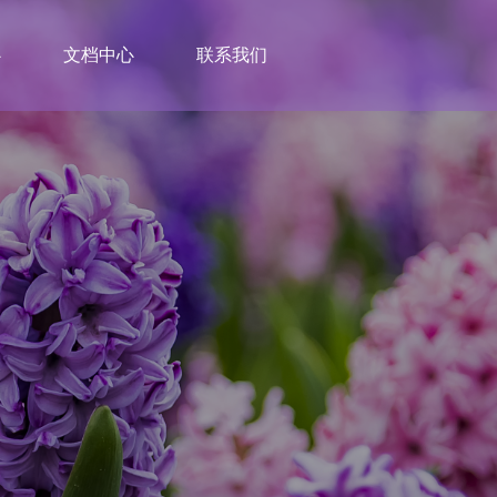
心
文档中心
联系我们