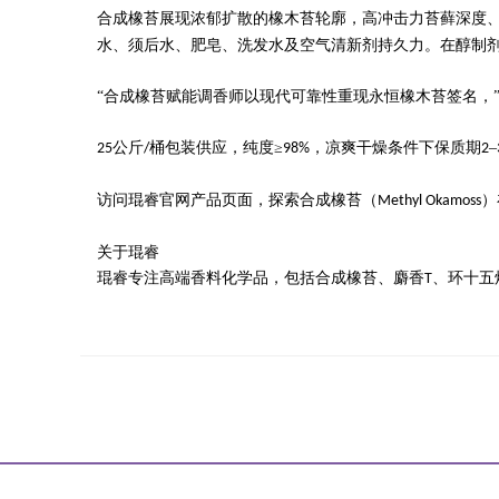
合成橡苔展现浓郁扩散的橡木苔轮廓，高冲击力苔藓深度
水、须后水、肥皂、洗发水及空气清新剂持久力。在醇制
“合成橡苔赋能调香师以现代可靠性重现永恒橡木苔签名，
公斤
桶包装供应，纯度≥
，凉爽干燥条件下保质期
–
25
/
98%
2
访问琨睿官网产品页面，探索合成橡苔（
）
Methyl Okamoss
关于琨睿
琨睿专注高端香料化学品，包括合成橡苔、麝香
、环十五
T