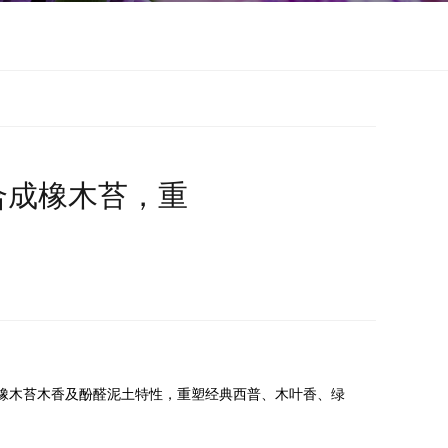
宗合成橡木苔，重
橡木苔木香及酚醛泥土特性，重塑经典西普、木叶香、绿