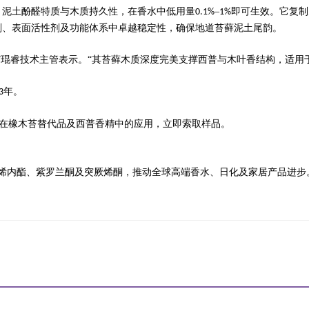
、泥土酚醛特质与木质持久性，在香水中低用量
–
即可生效。它复制
0.1%
1%
剂、表面活性剂及功能体系中卓越稳定性，确保地道苔藓泥土尾韵。
”琨睿技术主管表示。“其苔藓木质深度完美支撑西普与木叶香结构，适用
年。
3
在橡木苔替代品及西普香精中的应用，立即索取样品。
烯内酯、紫罗兰酮及
突厥烯酮
，推动全球高端香水、日化及家居产品进步