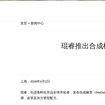
首页 >
新闻中心
琨睿推出合成橡
上海，
年
月
日
2026
4
2
琨睿
，先进香料化学品全球开拓者，发布合成橡苔（
Methy
调、皮革及东方香型配方。